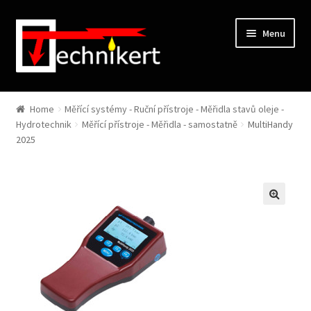
Skip to navigation
Skip to content
Menu
Home
Měřící systémy - Ruční přístroje - Měřidla stavů oleje -
Hydrotechnik
Měřící přístroje - Měřidla - samostatně
MultiHandy
2025
🔍