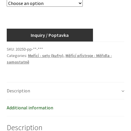
Inquiry / Poptavka
SKU:
2025D-pp-**-***
Categories:
Meřící - sety (kufry)
,
Měřící přístroje - Měřidla -
samostatně
Description
Additional information
Description