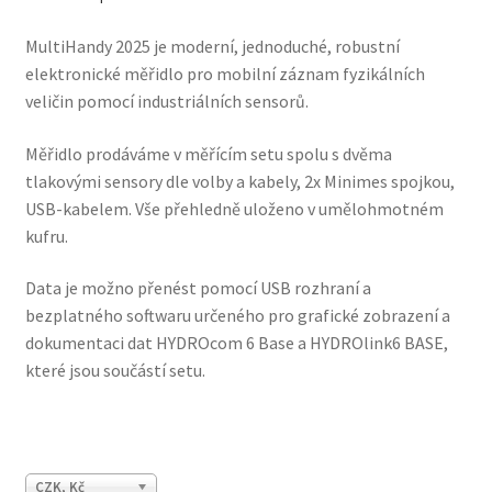
MultiHandy 2025 je moderní, jednoduché, robustní
elektronické měřidlo pro mobilní záznam fyzikálních
veličin pomocí industriálních sensorů.
Měřidlo prodáváme v měřícím setu spolu s dvěma
tlakovými sensory dle volby a kabely, 2x Minimes spojkou,
USB-kabelem. Vše přehledně uloženo v umělohmotném
kufru.
Data je možno přenést pomocí USB rozhraní a
bezplatného softwaru určeného pro grafické zobrazení a
dokumentaci dat HYDROcom 6 Base a HYDROlink6 BASE,
které jsou součástí setu.
CZK, Kč